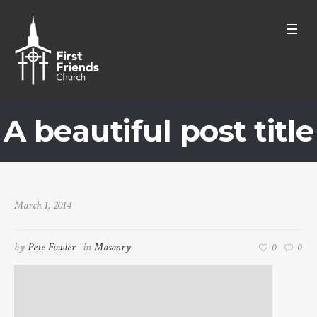
A beautiful post title
March 1, 2014
by
Pete Fowler
in
Masonry
0
0